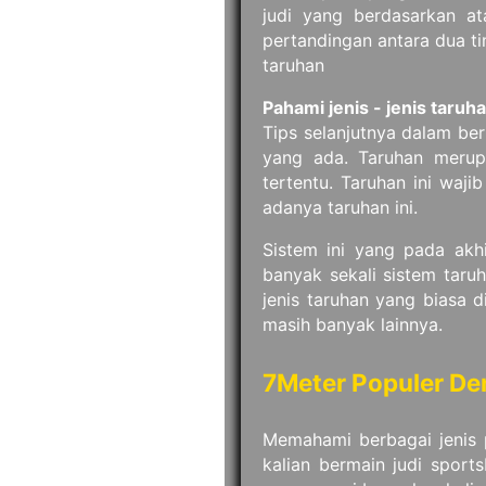
judi yang berdasarkan at
pertandingan antara dua t
taruhan
Pahami jenis - jenis taruh
Tips selanjutnya dalam b
yang ada. Taruhan merup
tertentu. Taruhan ini waj
adanya taruhan ini.
Sistem ini yang pada akhi
banyak sekali sistem taru
jenis taruhan yang biasa 
masih banyak lainnya.
7Meter Populer De
Memahami berbagai jenis p
kalian bermain judi spor