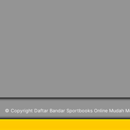
© Copyright Daftar Bandar Sportbooks Online Mudah 