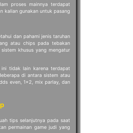
dalam proses mainnya terdapat
an kalian gunakan untuk pasang
ahui dan pahami jenis taruhan
uang atau chips pada tebakan
at sistem khusus yang mengatur
ini tidak lain karena terdapat
Beberapa di antara sistem atau
dds even, 1x2, mix parlay, dan
ap
ah tips selanjutnya pada saat
akan permainan game judi yang