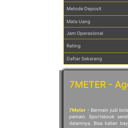
Metode Deposit
Mata Uang
Jam Operasional
Rating
Daftar Sekarang
7METER - Age
7Meter
- Bermain judi bol
pemain. Sportsbook send
dalamnya. Bisa kalian b