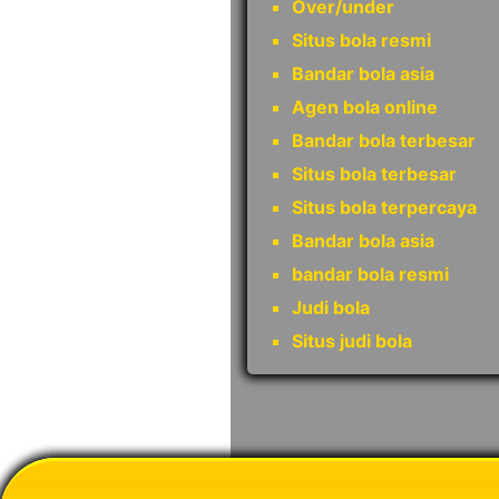
Over/under
Situs bola resmi
Bandar bola asia
Agen bola online
Bandar bola terbesar
Situs bola terbesar
Situs bola terpercaya
Bandar bola asia
bandar bola resmi
Judi bola
Situs judi bola