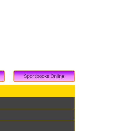
Sportbooks Online