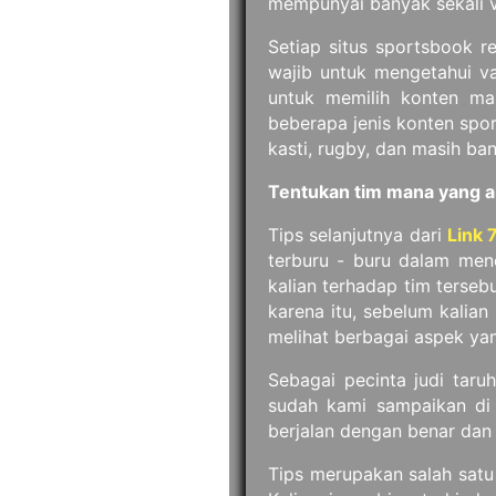
mempunyai banyak sekali v
Setiap situs sportsbook r
wajib untuk mengetahui va
untuk memilih konten ma
beberapa jenis konten sport
kasti, rugby, dan masih ban
Tentukan tim mana yang a
Tips selanjutnya dari
Link 
terburu - buru dalam men
kalian terhadap tim terseb
karena itu, sebelum kalia
melihat berbagai aspek yan
Sebagai pecinta judi tar
sudah kami sampaikan di a
berjalan dengan benar dan 
Tips merupakan salah satu 